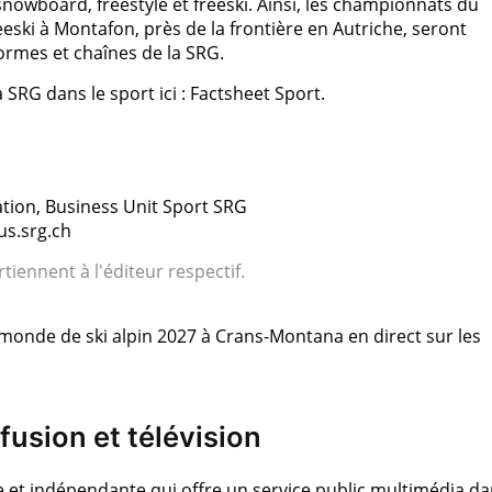
owboard, freestyle et freeski. Ainsi, les championnats du
ski à Montafon, près de la frontière en Autriche, seront
formes et chaînes de la SRG.
SRG dans le sport ici : Factsheet Sport.
tion, Business Unit Sport SRG
us.srg.ch
tiennent à l'éditeur respectif.
 monde de ski alpin 2027 à Crans-Montana en direct sur les
fusion et télévision
 et indépendante qui offre un service public multimédia d