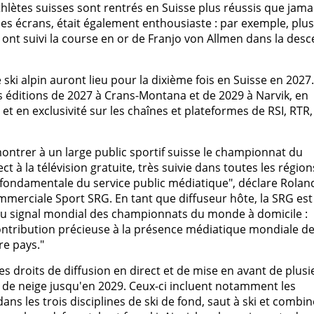
athlètes suisses sont rentrés en Suisse plus réussis que jama
 les écrans, était également enthousiaste : par exemple, plu
ont suivi la course en or de Franjo von Allmen dans la desc
i alpin auront lieu pour la dixième fois en Suisse en 2027.
es éditions de 2027 à Crans-Montana et de 2029 à Narvik, en
et en exclusivité sur les chaînes et plateformes de RSI, RTR
ontrer à un large public sportif suisse le championnat du
à la télévision gratuite, très suivie dans toutes les région
e fondamentale du service public médiatique", déclare Rolan
ommerciale Sport SRG. En tant que diffuseur hôte, la SRG est
u signal mondial des championnats du monde à domicile :
ontribution précieuse à la présence médiatique mondiale de
e pays."
s droits de diffusion en direct et de mise en avant de plusi
e neige jusqu'en 2029. Ceux-ci incluent notamment les
 les trois disciplines de ski de fond, saut à ski et combin