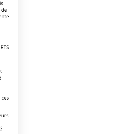
is
s de
ente
, RTS
s
d
 ces
eurs
é