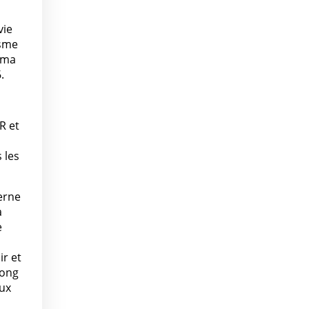
vie
isme
éma
.
R et
 les
erne
a
e
ir et
long
aux