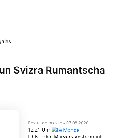
gales
siun Svizra Rumantscha
Revue de presse -
07.08.2026
12:21 Uhr
L'historien Margers Vestermanis,