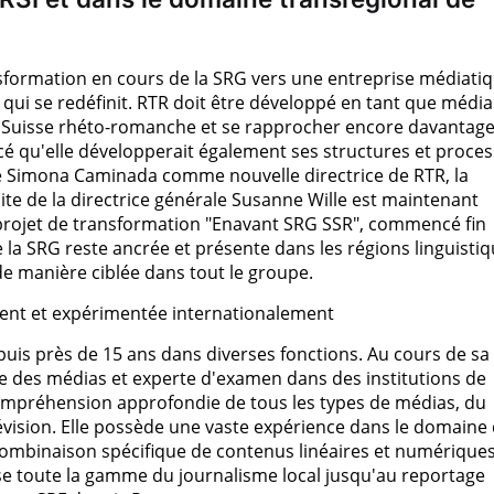
ransformation en cours de la SRG vers une entreprise médiati
, qui se redéfinit. RTR doit être développé en tant que média
 Suisse rhéto-romanche et se rapprocher encore davantag
é qu'elle développerait également ses structures et proce
 de Simona Caminada comme nouvelle directrice de RTR, la
ite de la directrice générale Susanne Wille est maintenant
projet de transformation "Enavant SRG SSR", commencé fin
 la SRG reste ancrée et présente dans les régions linguistiq
 de manière ciblée dans tout le groupe.
nt et expérimentée internationalement
uis près de 15 ans dans diverses fonctions. Au cours de sa
le des médias et experte d'examen dans des institutions de
compréhension approfondie de tous les types de médias, du
évision. Elle possède une vaste expérience dans le domaine
mbinaison spécifique de contenus linéaires et numérique
se toute la gamme du journalisme local jusqu'au reportage