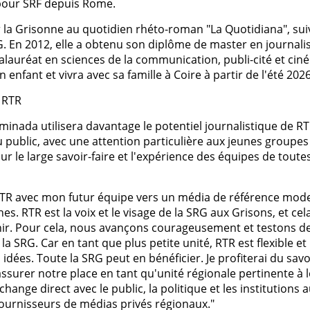
 pour SRF depuis Rome.
r la Grisonne au quotidien rhéto-roman "La Quotidiana", sui
RG. En 2012, elle a obtenu son diplôme de master en journal
alauréat en sciences de la communication, publi-cité et cin
un enfant et vivra avec sa famille à Coire à partir de l'été 2026
 RTR
minada utilisera davantage le potentiel journalistique de RT
ublic, avec une attention particulière aux jeunes groupes
ur le large savoir-faire et l'expérience des équipes de toutes
 RTR avec mon futur équipe vers un média de référence mod
. RTR est la voix et le visage de la SRG aux Grisons, et cel
venir. Pour cela, nous avançons courageusement et testons d
SRG. Car en tant que plus petite unité, RTR est flexible et
dées. Toute la SRG peut en bénéficier. Je profiterai du savo
ssurer notre place en tant qu'unité régionale pertinente à 
nge direct avec le public, la politique et les institutions 
 fournisseurs de médias privés régionaux."