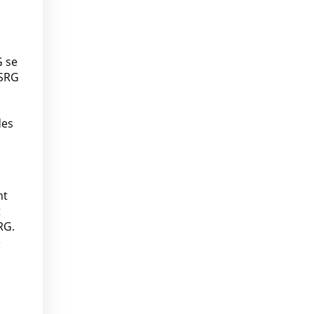
G se
 SRG
des
nt
t
RG.
é