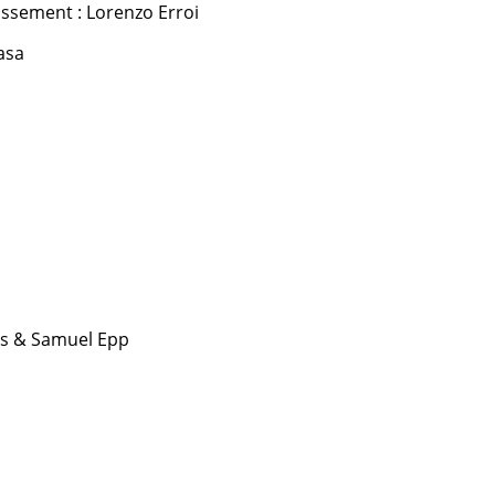
issement : Lorenzo Erroi
asa
eis & Samuel Epp