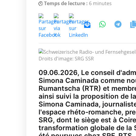
Temps de lecture :
6 minutes
Droits d'image: SRG SSR
09.06.2026, Le conseil d'admi
Simona Caminada comme nouve
Rumantscha (RTR) et membre d
ainsi suivi la proposition d
Simona Caminada, journalist
l'espace rhéto-romanche, prend
SRG, dont le siège est à Coir
transformation globale de la 
été pourvues chez SRF, RTS, 