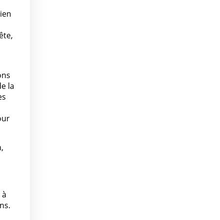
dien
ête,
ons
e la
es
our
,
 à
ns.