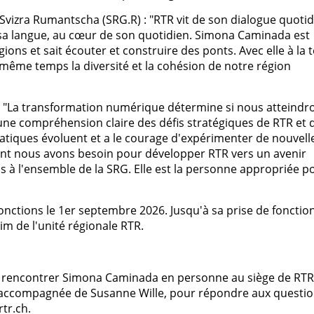
Svizra Rumantscha (SRG.R) : "RTR vit de son dialogue quoti
sa langue, au cœur de son quotidien. Simona Caminada est
égions et sait écouter et construire des ponts. Avec elle à la t
 même temps la diversité et la cohésion de notre région
 : "La transformation numérique détermine si nous atteindr
e compréhension claire des défis stratégiques de RTR et d
atiques évoluent et a le courage d'expérimenter de nouvell
ont nous avons besoin pour développer RTR vers un avenir
à l'ensemble de la SRG. Elle est la personne appropriée p
ctions le 1er septembre 2026. Jusqu'à sa prise de fonction
im de l'unité régionale RTR.
de rencontrer Simona Caminada en personne au siège de RTR
6h, accompagnée de Susanne Wille, pour répondre aux questio
tr.ch.