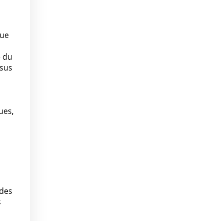
que
e du
ssus
ues,
 des
s