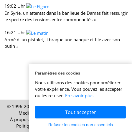
19:02 Uhr
En Syrie, un attentat dans la banlieue de Damas fait ressurgir
le spectre des tensions entre communautés »
16:21 Uhr
Armé d' un pistolet, il braque une banque et file avec son
butin »
Paramètres des cookies
Nous utilisons des cookies pour améliorer
votre expérience. Vous pouvez les accepter
ou les refuser.
En savoir plus
.
© 1996-2026 Actualitesuisse.fr – Une publication de HELP
Tout accepter
Media SA, Zurich, Suisse – Tous droits réservés
À propos
|
Mentions légales
|
Conditions d’utilisation
|
Refuser les cookies non essentiels
Politique de cookies
|
Politique de confidentialité