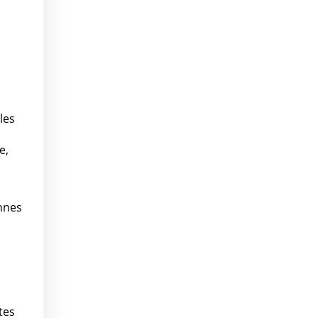
les
e,
nnes
tes