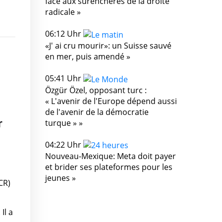
face aux surenchères de la droite
radicale »
06:12 Uhr
«J' ai cru mourir»: un Suisse sauvé
en mer, puis amendé »
05:41 Uhr
Özgür Özel, opposant turc :
« L'avenir de l'Europe dépend aussi
de l'avenir de la démocratie
r
turque » »
04:22 Uhr
Nouveau-Mexique: Meta doit payer
et brider ses plateformes pour les
jeunes »
CR)
Il a