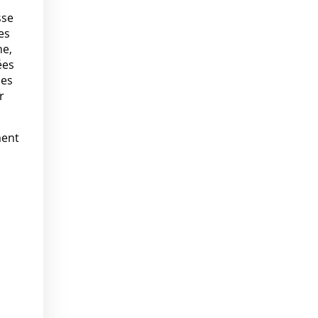
sse
es
ne,
ées
des
r
ment