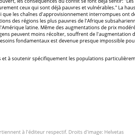
uvert, les conséquences du conflit se font déjà sentir: "Les
durement ceux qui sont déjà pauvres et vulnérables." La hau
insi que les chaînes d'approvisionnement interrompues ont d
ions des régions les plus pauvres de l'Afrique subsaharien
de l'Amérique latine. Même des augmentations de prix modér
 gens peuvent moins récolter, souffrent de l'augmentation 
es besoins fondamentaux est devenue presque impossible pou
ns et à soutenir spécifiquement les populations particulière
rtiennent à l'éditeur respectif. Droits d'image: Helvetas