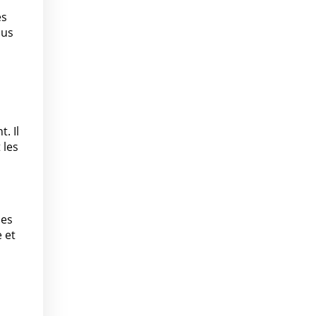
es
lus
. Il
 les
nes
 et