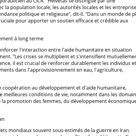
raulicien au CICR. "Helvetas se distingue par une
c la population locale, les autorités locales et les entrepris
dance politique et religieuse", dit-il. "Dans un monde de p
ruciale pour apporter un soutien efficace et crédible aux
pement à long terme
nforcer l'interaction entre l'aide humanitaire en situation
t. "Les crises se multiplient et s'intensifient mutuellement
ence, il est crucial de renforcer durablement les individus et
ements dans l'approvisionnement en eau, l'agriculture,
de coopération au développement et d'aide humanitaire,
de meilleures conditions de vie, notamment dans les domai
n, de la promotion des femmes, du développement économique
an
fets mondiaux souvent sous-estimés de la guerre en Iran.