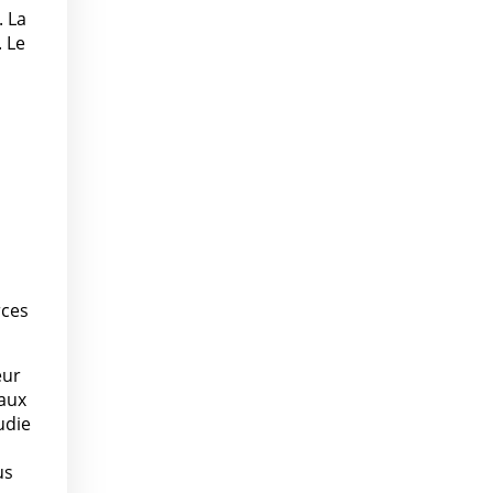
. La
. Le
rces
eur
eaux
udie
us