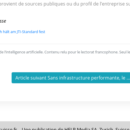
rovient de sources publiques ou du profil de l’entreprise s
sse
h hält am JTI-Standard fest
l’intelligence artificielle. Contenu relu pour le lectorat francophone. Seul l
Article suivant Sans infrastructure performante, le ..
uisse.fr – Une publication de HELP Media SA, Zurich, Suisse