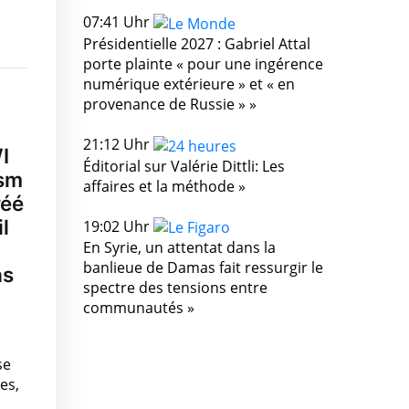
07:41 Uhr
Présidentielle 2027 : Gabriel Attal
porte plainte « pour une ingérence
numérique extérieure » et « en
provenance de Russie » »
21:12 Uhr
I
Éditorial sur Valérie Dittli: Les
ism
affaires et la méthode »
réé
l
19:02 Uhr
En Syrie, un attentat dans la
banlieue de Damas fait ressurgir le
as
spectre des tensions entre
communautés »
se
es,