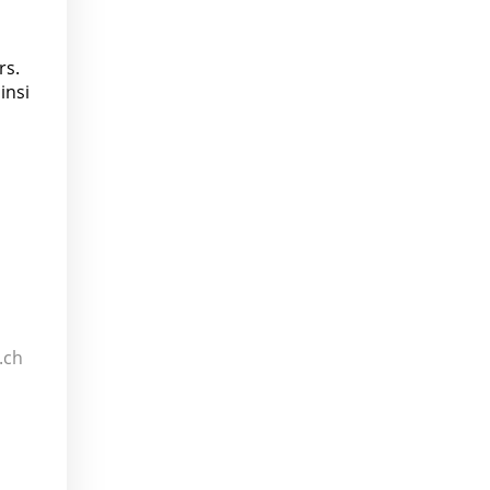
rs.
insi
.ch