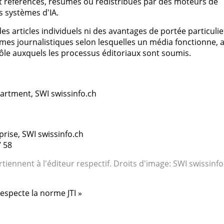
t référencés, résumés ou redistribués par des moteurs de
s systèmes d'IA.
é des articles individuels ni des avantages de portée particulie
mes journalistiques selon lesquelles un média fonctionne, a
ôle auxquels les processus éditoriaux sont soumis.
artment, SWI swissinfo.ch
rise, SWI swissinfo.ch
7 58
rtiennent à l'éditeur respectif. Droits d'image: SWI swissinfo
respecte la norme JTI »