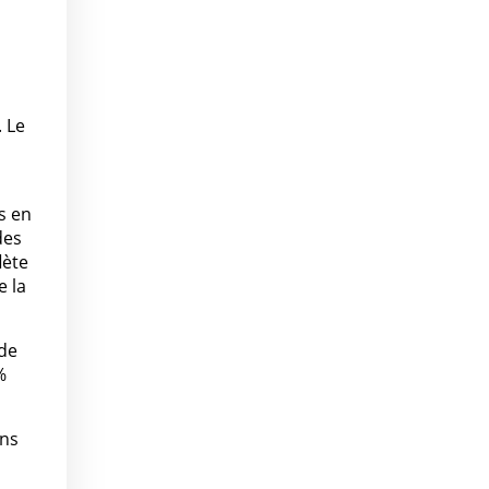
. Le
s en
des
lète
e la
 de
%
ans